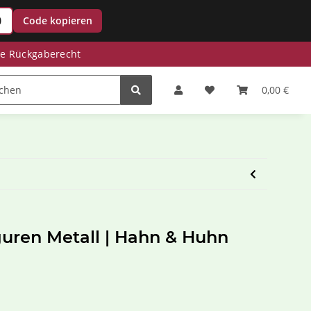
0
Code kopieren
ge Rückgaberecht
Zinkwannen
Miniteiche
Saisonale Deko
0,00 €
guren Metall | Hahn & Huhn