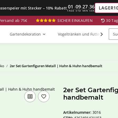
01
09
27
35
:
:
:
LAGER1
sserspeier mit Stecker – 10% Rabatt
TAGE
STD
MIN
SEK
 Versand ab 75€
SICHER EINKAUFEN
30 Ta
Gartendekoration
Vogeltränken und Futterstationen
eko
2er Set Gartenfiguren Metall | Hahn & Huhn handbemalt
2er Set Gartenfi
handbemalt
Artikelnummer:
3016
GTIN:
4262491421153