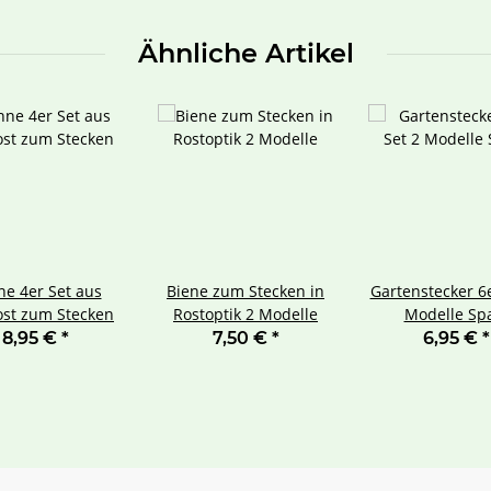
Ähnliche Artikel
e 4er Set aus
Biene zum Stecken in
Gartenstecker 6e
ost zum Stecken
Rostoptik 2 Modelle
Modelle Sp
8,95 €
*
7,50 €
*
6,95 €
*