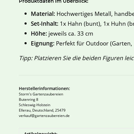
Produktdaten im Überblick:
Material:
Hochwertiges Metall, handbe
Set-Inhalt:
1x Hahn (bunt), 1x Huhn (b
Höhe:
jeweils ca. 33 cm
Eignung:
Perfekt für Outdoor (Garten, 
Tipp: Platzieren Sie die beiden Figuren lei
Herstellerinformationen:
Storm's Gartenzaubereien
Butenring 8
Schleswig-Holstein
Ellerau, Deutschland, 25479
verkauf@gartenzaubereien.de
Produkteigenschaft
Wert