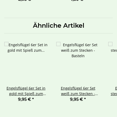
Ähnliche Artikel
Engelsflügel 6er Set in
Engelsflügel 6er Set
E
gold mit Spieß zum
weiß zum Stecken -
ste
basteln
Basteln
6e
9,95 €
*
9,95 €
*