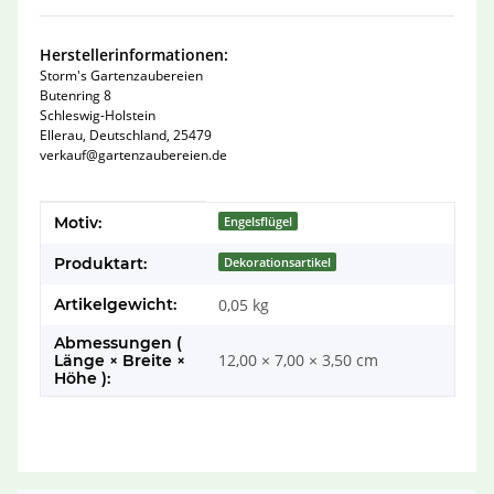
Herstellerinformationen:
Storm's Gartenzaubereien
Butenring 8
Schleswig-Holstein
Ellerau, Deutschland, 25479
verkauf@gartenzaubereien.de
Produkteigenschaft
Wert
Motiv:
Engelsflügel
Produktart:
Dekorationsartikel
Artikelgewicht:
0,05
kg
Abmessungen (
12,00 × 7,00 × 3,50 cm
Länge × Breite ×
Höhe ):