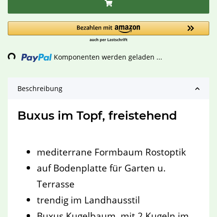
ading...
Komponenten werden geladen ...
Beschreibung
Buxus im Topf, freistehend
mediterrane Formbaum Rostoptik
auf Bodenplatte für Garten u.
Terrasse
trendig im Landhausstil
Buxus Kugelbaum mit 2 Kugeln im