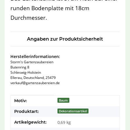
runden Bodenplatte mit 18cm
Durchmesser.
Angaben zur Produktsicherheit
Herstellerinformationen:
Storm's Gartenzaubereien
Butenring 8
Schleswig-Holstein
Ellerau, Deutschland, 25479
verkauf@gartenzaubereien.de
Produkteigenschaft
Wert
Motiv:
Baum
Produktart:
Dekorationsartikel
Artikelgewicht:
0,69
kg