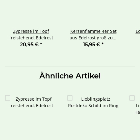
Zypresse im Topf
Kerzenflamme 4er Set
Ed
freistehend, Edelrost
aus Edelrost groß zum
Stecken
20,95 €
*
15,95 €
*
Ähnliche Artikel