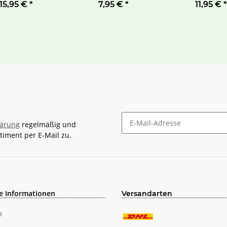
us Polyresin
15,95 €
*
7,95 €
*
11,95 €
*
lärung
regelmäßig und
timent per E-Mail zu.
Newsletter Abonnieren
e Informationen
Versandarten
m