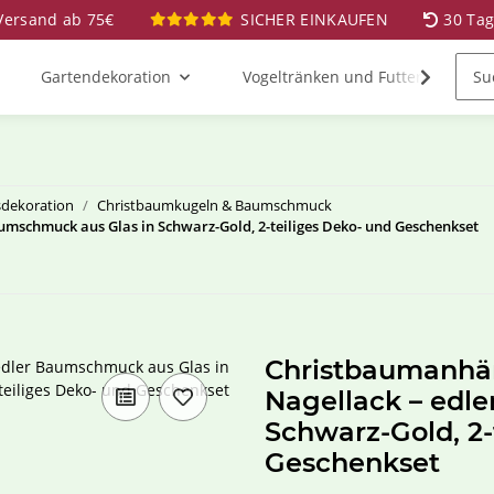
 Versand ab 75€
SICHER EINKAUFEN
30 Ta
Gartendekoration
Vogeltränken und Futterstationen
dekoration
Christbaumkugeln & Baumschmuck
mschmuck aus Glas in Schwarz-Gold, 2-teiliges Deko- und Geschenkset
Christbaumanhän
Nagellack – edl
Schwarz-Gold, 2-
Geschenkset