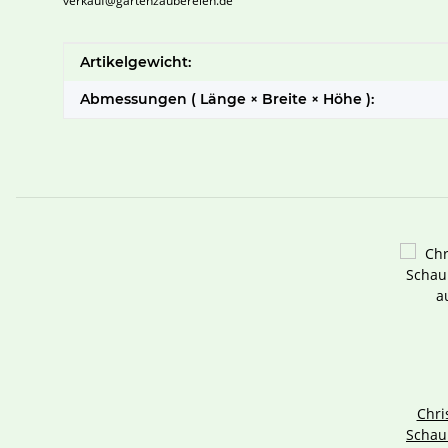
verkauf@gartenzaubereien.de
Produkteigenschaft
Wert
Artikelgewicht:
Abmessungen ( Länge × Breite × Höhe ):
Chr
Schau