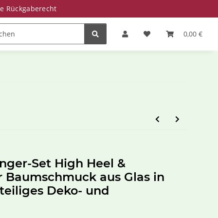
ge Rückgaberecht
Zinkwannen
Miniteiche
Saisonale Deko
0,00 €
ger-Set High Heel &
er Baumschmuck aus Glas in
teiliges Deko- und