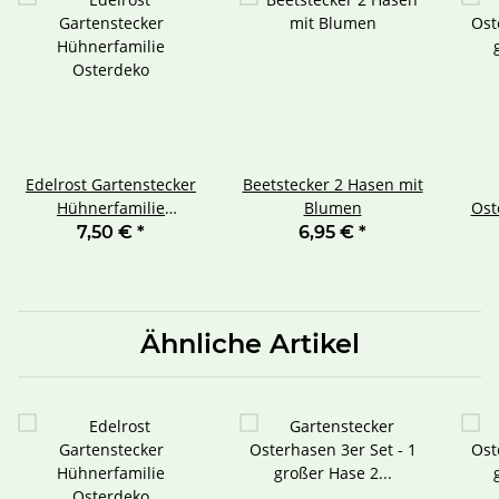
Edelrost Gartenstecker
Beetstecker 2 Hasen mit
Hühnerfamilie
Blumen
Ost
Osterdeko
gro
7,50 €
*
6,95 €
*
Ähnliche Artikel