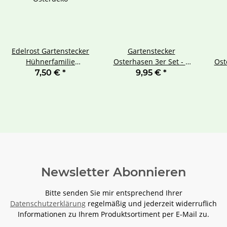
Edelrost Gartenstecker
Gartenstecker
Hühnerfamilie
Osterhasen 3er Set - 1
Ost
Osterdeko
großer Hase 2 Häschen
gro
7,50 €
*
9,95 €
*
Newsletter Abonnieren
Bitte senden Sie mir entsprechend Ihrer
Datenschutzerklärung
regelmäßig und jederzeit widerruflich
Informationen zu Ihrem Produktsortiment per E-Mail zu.