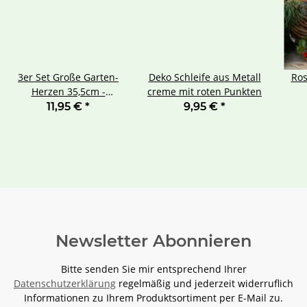
3er Set Große Garten-
Deko Schleife aus Metall
Ros
Herzen 35,5cm -
creme mit roten Punkten
Romantische Metall-
11,95 €
*
9,95 €
*
Deko in Edelrost,
Personalisierbar, Ideal
als Geschenk, Vielseitig
einsetzbare
Innen/Außen-Wanddeko
Newsletter Abonnieren
Bitte senden Sie mir entsprechend Ihrer
Datenschutzerklärung
regelmäßig und jederzeit widerruflich
Informationen zu Ihrem Produktsortiment per E-Mail zu.