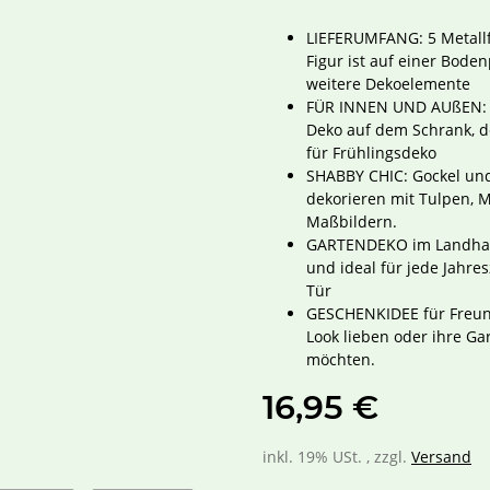
LIEFERUMFANG: 5 Metallfi
Figur ist auf einer Bode
weitere Dekoelemente
FÜR INNEN UND AUßEN: U
Deko auf dem Schrank, de
für Frühlingsdeko
SHABBY CHIC: Gockel und
dekorieren mit Tulpen, M
Maßbildern.
GARTENDEKO im Landhausst
und ideal für jede Jahre
Tür
GESCHENKIDEE für Freund
Look lieben oder ihre Ga
möchten.
16,95 €
inkl. 19% USt. , zzgl.
Versand