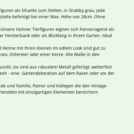
guren als Siluette zum Stellen, in Shabby grau, jede
nplatte befestigt bei einer Max. Höhe von 28cm. Ohne
nsere Hühner Tierfiguren eignen sich hervorragend als
r Fensterbank oder als Blickfang in Ihrem Garten. Ideal
 Henne mit Ihren Kleinen im edlem Look sind gut zu
oos, Ostereier oder einer Kerze. Alle Maße in den
il, sie sind aus robustem Metall gefertigt, wetterfest
szeit - eine Gartendekoration auf dem Rasen oder vor der
e und Familie, Patner und Kollegen die den Vintage-
rtendeko mit einzigartigen Elementen bereichern