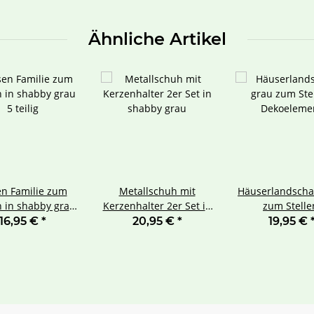
Ähnliche Artikel
n Familie zum
Metallschuh mit
Häuserlandscha
n in shabby grau
Kerzenhalter 2er Set in
zum Stelle
5 teilig
shabby grau
Dekoeleme
16,95 €
*
20,95 €
*
19,95 €