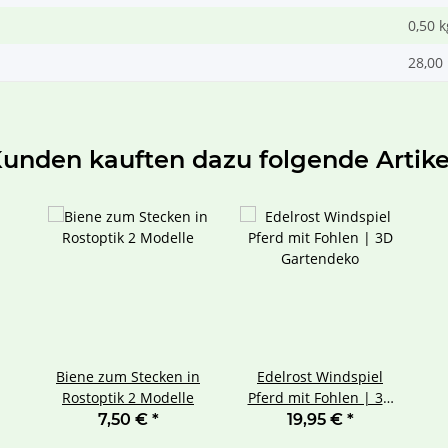
0,50
k
28,00 
unden kauften dazu folgende Artike
Biene zum Stecken in
Edelrost Windspiel
Rostoptik 2 Modelle
Pferd mit Fohlen | 3D
Gartendeko
7,50 €
*
19,95 €
*