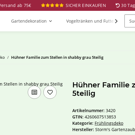
 Versand ab 75€
SICHER EINKAUFEN
30 Ta
Gartendekoration
Vogeltränken und Futterstationen
eko
Hühner Familie zum Stellen in shabby grau 5teilig
Hühner Familie z
5teilig
Artikelnummer:
3420
GTIN:
4260607513853
Kategorie:
Frühlingsdeko
Hersteller:
Storm's Gartenzaub