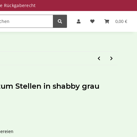
ge Rückgaberecht
Zinkwannen
Miniteiche
Saisonale Deko
0,00 €
um Stellen in shabby grau
ereien