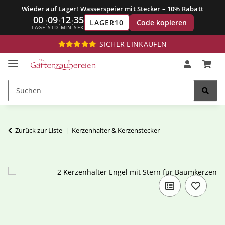
Wieder auf Lager! Wasserspeier mit Stecker – 10% Rabatt
00
09
12
34
:
:
:
Code kopieren
LAGER10
TAGE
STD
MIN
SEK
SICHER EINKAUFEN
Zurück zur Liste
Kerzenhalter & Kerzenstecker