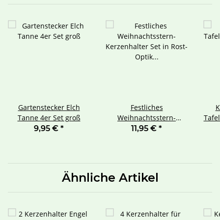
Gartenstecker Elch
Festliches
K
Tanne 4er Set groß
Weihnachtsstern-
Tafe
Kerzenhalter Set in Rost-
9,95 €
*
11,95 €
*
Optik für Baumkerzen -
11x5x3cm - Für
Adventskränze,
Tischdeko mit
Ähnliche Artikel
Nummerierung 1-4