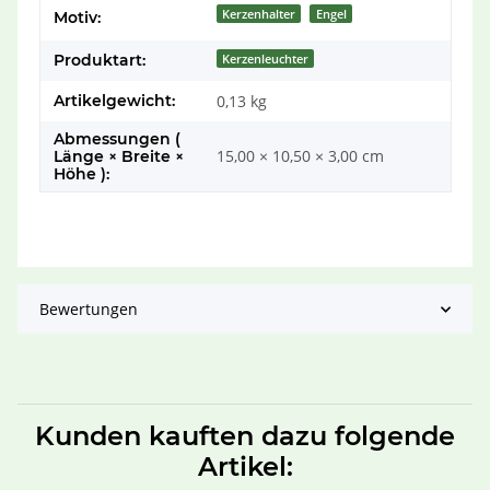
Produkteigenschaft
Wert
Kerzenhalter
Engel
Motiv:
Produktart:
Kerzenleuchter
Artikelgewicht:
0,13
kg
Abmessungen (
15,00 × 10,50 × 3,00 cm
Länge × Breite ×
Höhe ):
Bewertungen
Kunden kauften dazu folgende
Artikel: