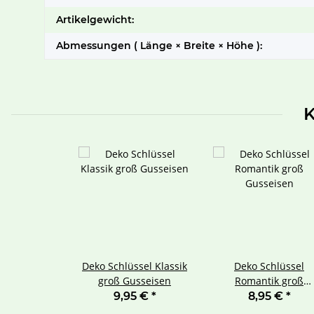
Artikelgewicht:
Abmessungen ( Länge × Breite × Höhe ):
K
Deko Schlüssel Klassik
Deko Schlüssel
groß Gusseisen
Romantik groß
Gusseisen
9,95 €
*
8,95 €
*