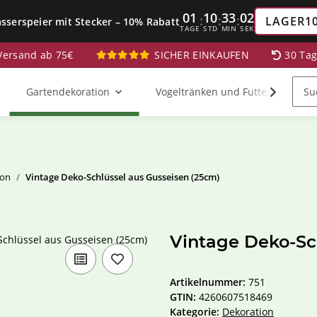
01
10
33
01
:
:
:
LAGER1
sserspeier mit Stecker – 10% Rabatt
TAGE
STD
MIN
SEK
 Versand ab 75€
SICHER EINKAUFEN
30 Ta
Gartendekoration
Vogeltränken und Futterstationen
ion
Vintage Deko-Schlüssel aus Gusseisen (25cm)
Vintage Deko-Sc
Artikelnummer:
751
GTIN:
4260607518469
Kategorie:
Dekoration