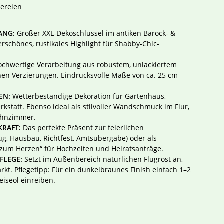
ereien
ANG:
Großer XXL-Dekoschlüssel im antiken Barock- &
rschönes, rustikales Highlight für Shabby-Chic-
chwertige Verarbeitung aus robustem, unlackiertem
hen Verzierungen. Eindrucksvolle Maße von ca. 25 cm
EN:
Wetterbeständige Dekoration für Gartenhaus,
rkstatt. Ebenso ideal als stilvoller Wandschmuck im Flur,
ohnzimmer.
RAFT:
Das perfekte Präsent zur feierlichen
g, Hausbau, Richtfest, Amtsübergabe) oder als
 zum Herzen“ für Hochzeiten und Heiratsanträge.
FLEGE:
Setzt im Außenbereich natürlichen Flugrost an,
rkt. Pflegetipp: Für ein dunkelbraunes Finish einfach 1–2
eiseöl einreiben.