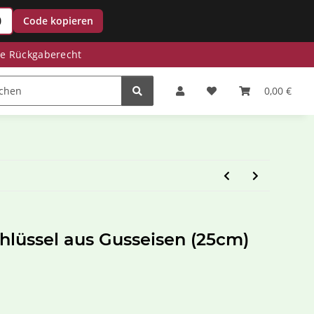
0
Code kopieren
ge Rückgaberecht
Zinkwannen
Miniteiche
Saisonale Deko
0,00 €
hlüssel aus Gusseisen (25cm)