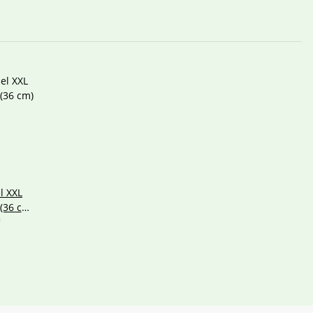
l XXL
(36 cm)
arten
*