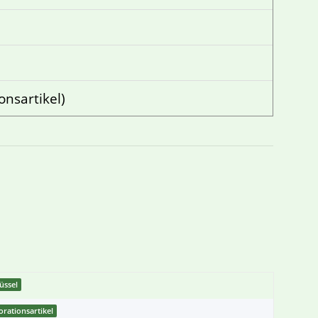
onsartikel)
üssel
rationsartikel