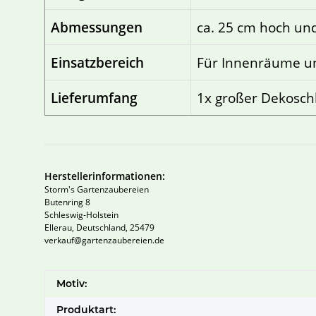
Abmessungen
ca. 25 cm hoch und
Einsatzbereich
Für Innenräume un
Lieferumfang
1x großer Dekoschl
Herstellerinformationen:
Storm's Gartenzaubereien
Butenring 8
Schleswig-Holstein
Ellerau, Deutschland, 25479
verkauf@gartenzaubereien.de
Produkteigenschaft
Wert
Motiv:
Produktart: