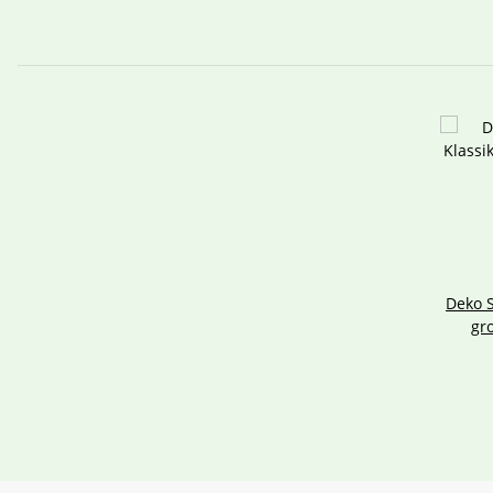
Deko S
gr