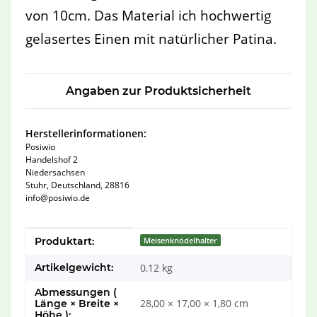
von 10cm. Das Material ich hochwertig
gelasertes Einen mit natürlicher Patina.
Angaben zur Produktsicherheit
Herstellerinformationen:
Posiwio
Handelshof 2
Niedersachsen
Stuhr, Deutschland, 28816
info@posiwio.de
Produkteigenschaft
Wert
Produktart:
Meisenknödelhalter
Artikelgewicht:
0,12
kg
Abmessungen (
28,00 × 17,00 × 1,80 cm
Länge × Breite ×
Höhe ):