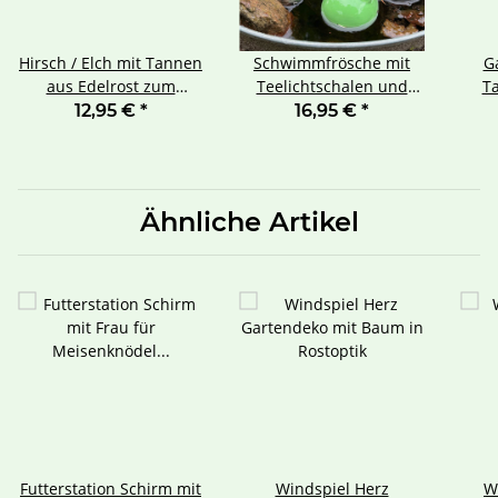
Hirsch / Elch mit Tannen
Schwimmfrösche mit
G
aus Edelrost zum
Teelichtschalen und
Ta
Stecken groß
Schwimmkugeln 10 teilig
12,95 €
*
16,95 €
*
Ähnliche Artikel
Futterstation Schirm mit
Windspiel Herz
W