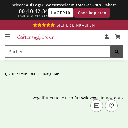
Wieder auf Lager! Wasserspeier mit Stecker – 10% Rabatt
00
10
42
33
:
:
:
Code kopieren
LAGER10
TAGE
STD
MIN
SEK
SICHER EINKAUFEN
Zurück zur Liste
Tierfiguren