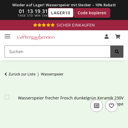
Wieder auf Lager! Wasserspeier mit Stecker – 10% Rabatt
01
13
19
31
:
:
:
Code kopieren
LAGER10
TAGE
STD
MIN
SEK
SICHER EINKAUFEN
Zurück zur Liste
Wasserspeier