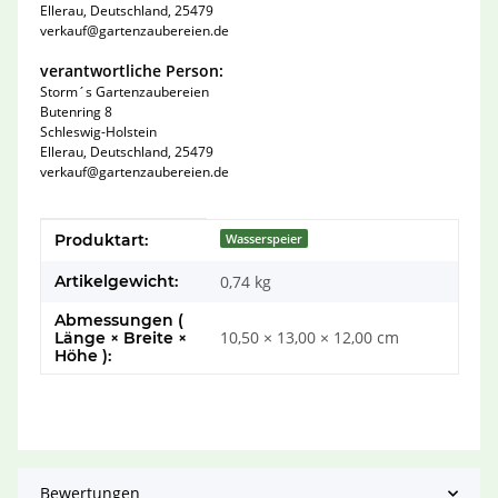
Ellerau, Deutschland, 25479
verkauf@gartenzaubereien.de
verantwortliche Person:
Storm´s Gartenzaubereien
Butenring 8
Schleswig-Holstein
Ellerau, Deutschland, 25479
verkauf@gartenzaubereien.de
Produkteigenschaft
Wert
Produktart:
Wasserspeier
Artikelgewicht:
0,74
kg
Abmessungen (
10,50 × 13,00 × 12,00 cm
Länge × Breite ×
Höhe ):
Bewertungen