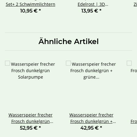
Set+ 2 Schwimmlichtern
Edelrost | 3D
Z
Gartendeko
10,95 €
*
13,95 €
*
Ähnliche Artikel
Wasserspeier frecher
Wasserspeier frecher
Frosch dunkelgrün
Frosch dunkelgrün +
Fr
Solarpumpe
grüne Schwimmkugeln +
K
52,95 €
*
42,95 €
*
Pumpe 230V