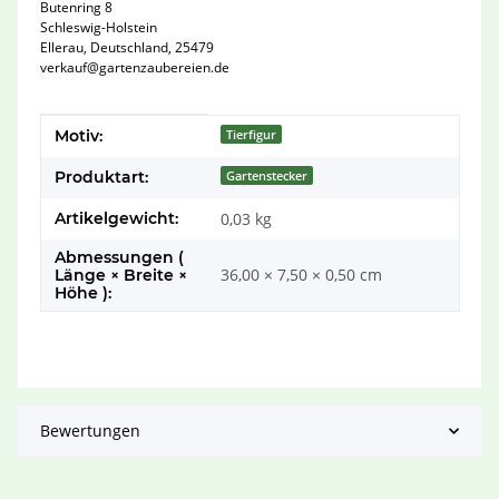
Butenring 8
Schleswig-Holstein
Ellerau, Deutschland, 25479
verkauf@gartenzaubereien.de
Produkteigenschaft
Wert
Motiv:
Tierfigur
Produktart:
Gartenstecker
Artikelgewicht:
0,03
kg
Abmessungen (
36,00 × 7,50 × 0,50 cm
Länge × Breite ×
Höhe ):
Bewertungen