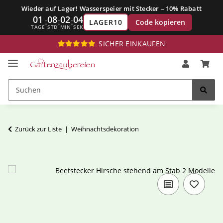
Wieder auf Lager! Wasserspeier mit Stecker – 10% Rabatt
01
08
02
04
:
:
:
Code kopieren
LAGER10
TAGE
STD
MIN
SEK
SICHER EINKAUFEN
Zurück zur Liste
Weihnachtsdekoration