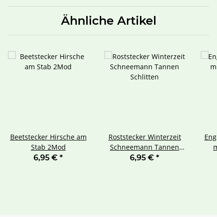
Ähnliche Artikel
Beetstecker Hirsche am
Roststecker Winterzeit
Eng
Stab 2Mod
Schneemann Tannen
m
Schlitten
We
6,95 €
*
6,95 €
*