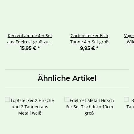
Kerzenflamme 4er Set
Gartenstecker Elch
Vogel
aus Edelrost groß zum
Tanne 4er Set groß
Wil
Stecken
15,95 €
*
9,95 €
*
Ähnliche Artikel