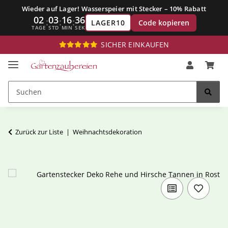
Wieder auf Lager! Wasserspeier mit Stecker – 10% Rabatt
02
03
16
36
:
:
:
Code kopieren
LAGER10
TAGE
STD
MIN
SEK
SICHER EINKAUFEN
Zurück zur Liste
Weihnachtsdekoration