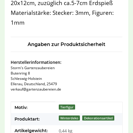
20x12cm, zuzüglich ca.5-7cm Erdspieß
Materialstärke: Stecker: 3mm, Figuren:
1mm
Angaben zur Produktsicherheit
Herstellerinformationen:
Storm's Gartenzaubereien
Butenring 8
Schleswig-Holstein
Ellerau, Deutschland, 25479
verkauf@gartenzaubereien.de
Produkteigenschaft
Wert
Motiv:
Tierfigur
Winterdeko
Dekorationsartikel
Produktart:
Artikelgewicht:
0,44
kg