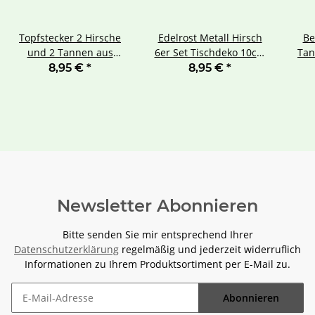
Topfstecker 2 Hirsche
Edelrost Metall Hirsch
Be
und 2 Tannen aus
6er Set Tischdeko 10cm
Tan
Metall weiß
groß
8,95 €
*
8,95 €
*
Newsletter Abonnieren
Bitte senden Sie mir entsprechend Ihrer
Datenschutzerklärung
regelmäßig und jederzeit widerruflich
Informationen zu Ihrem Produktsortiment per E-Mail zu.
Abonnieren