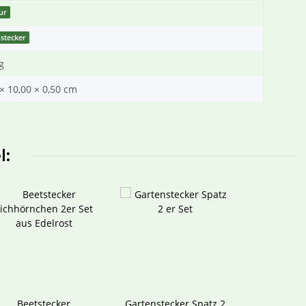
gur
stecker
g
× 10,00 × 0,50 cm
l:
Beetstecker
Gartenstecker Spatz 2