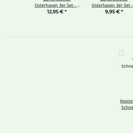
Osterhasen 3er Set - 2
Osterhasen 3er Set -
große Hasen 1 Häschen
großer Hase 2 Häsch
12,95 €
*
9,95 €
*
Rostst
Schn