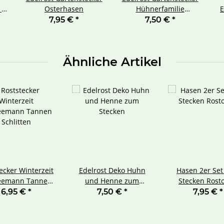
 1
Osterhasen
Hühnerfamilie
E
en
Osterdeko
7,95 €
*
7,50 €
*
Ähnliche Artikel
ecker Winterzeit
Edelrost Deko Huhn
Hasen 2er Se
eemann Tannen
und Henne zum
Stecken R
Schlitten
Stecken
6,95 €
*
7,50 €
*
7,95 €
*