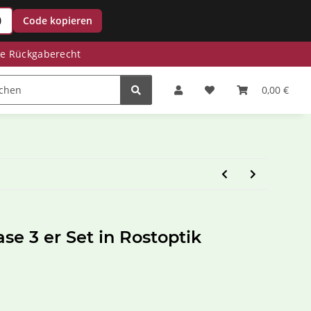
0
Code kopieren
ge Rückgaberecht
Zinkwannen
Miniteiche
Saisonale Deko
0,00 €
se 3 er Set in Rostoptik