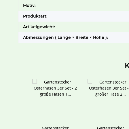
Produkteigenschaft
Wert
Motiv:
Produktart:
Artikelgewicht:
Abmessungen ( Länge × Breite × Höhe ):
K
Gartenstecker
Gartenstecker