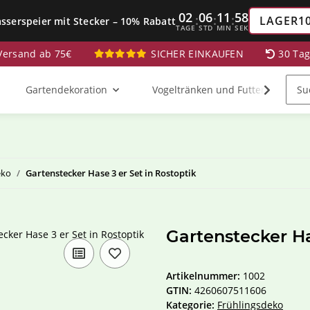
02
06
11
57
:
:
:
LAGER1
sserspeier mit Stecker – 10% Rabatt
TAGE
STD
MIN
SEK
 Versand ab 75€
SICHER EINKAUFEN
30 Ta
Gartendekoration
Vogeltränken und Futterstationen
eko
Gartenstecker Hase 3 er Set in Rostoptik
Gartenstecker Ha
Artikelnummer:
1002
GTIN:
4260607511606
Kategorie:
Frühlingsdeko