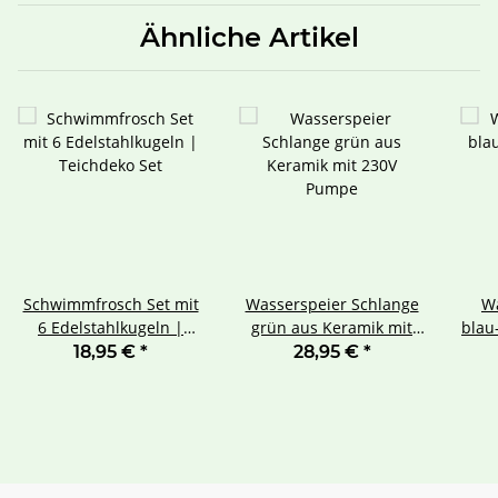
Ähnliche Artikel
Schwimmfrosch Set mit
Wasserspeier Schlange
Wa
6 Edelstahlkugeln |
grün aus Keramik mit
blau
Teichdeko Set
230V Pumpe
Mar
18,95 €
*
28,95 €
*
f