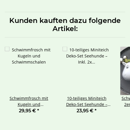
Miniteich, Zinkwanne
Kunden kauften dazu folgende
Artikel:
Schwimmfrosch mit
10-teiliges Miniteich
Sch
Kugeln und
Deko-Set Seehunde –
2e
Schwimmschalen
Inkl. 2x Keramik-Robben
29,95 €
*
23,95 €
*