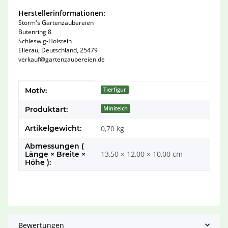
Herstellerinformationen:
Storm's Gartenzaubereien
Butenring 8
Schleswig-Holstein
Ellerau, Deutschland, 25479
verkauf@gartenzaubereien.de
Produkteigenschaft
Wert
Motiv:
Tierfigur
Produktart:
Miniteich
Artikelgewicht:
0,70
kg
Abmessungen (
13,50 × 12,00 × 10,00 cm
Länge × Breite ×
Höhe ):
Bewertungen