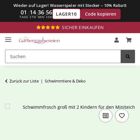
Wieder auf Lager! Wasserspeier mit Stecker – 10% Rabatt
01
14
36
56
:
:
:
Code kopieren
LAGER10
TAGE
STD
MIN
SEK
SICHER EINKAUFEN
Zurück zur Liste
Schwimmtiere & Deko