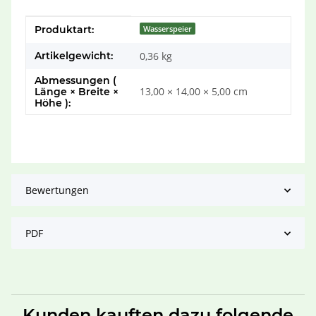
Produkteigenschaft
Wert
Produktart:
Wasserspeier
Artikelgewicht:
0,36
kg
Abmessungen (
13,00 × 14,00 × 5,00 cm
Länge × Breite ×
Höhe ):
Bewertungen
PDF
Kunden kauften dazu folgende