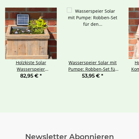
Holzkiste Solar
Wasserspeier Solar mit
Ho
Wasserspeier
Pumpe: Robben-Set für
Kom
Froschkönig Miniteich
den Miniteich
Wa
82,95 €
*
53,95 €
*
Komplettset
Newsletter Abonnieren