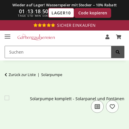
Wieder auf Lager! Wasserspeier mit Stecker – 10% Rabatt
01
13
18
49
:
:
:
Code kopieren
LAGER10
TAGE
STD
MIN
SEK
SICHER EINKAUFEN
Zurück zur Liste
Solarpumpe