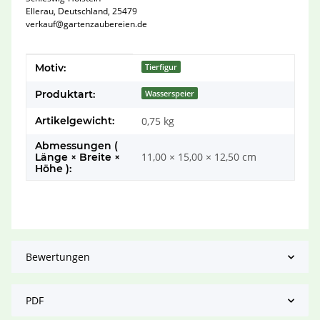
Ellerau, Deutschland, 25479
verkauf@gartenzaubereien.de
Produkteigenschaft
Wert
Motiv:
Tierfigur
Produktart:
Wasserspeier
Artikelgewicht:
0,75
kg
Abmessungen (
11,00 × 15,00 × 12,50 cm
Länge × Breite ×
Höhe ):
Bewertungen
PDF