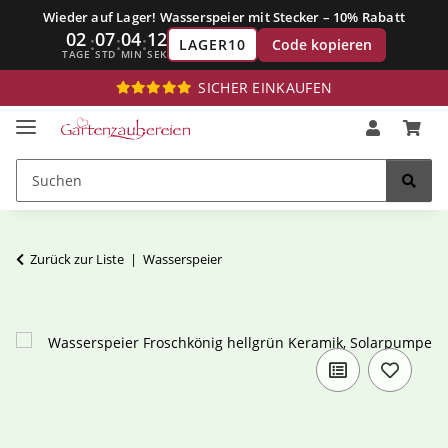
Wieder auf Lager! Wasserspeier mit Stecker – 10% Rabatt
02
07
04
11
:
:
:
Code kopieren
LAGER10
TAGE
STD
MIN
SEK
SICHER EINKAUFEN
Zurück zur Liste
Wasserspeier