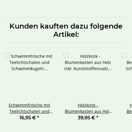
Kunden kauften dazu folgende
Artikel:
Schwimmfrösche mit
Holzkiste -
H
Teelichtschalen und
Blumenkasten aus Holz
Be
Schwimmkugeln 10 teilig
inkl. Kunststoffeinsatz -
Sc
16,95 €
*
39,95 €
*
2026 Edition
Me