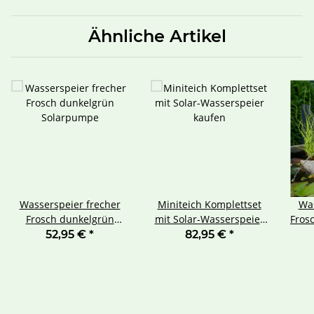
Ähnliche Artikel
Wasserspeier frecher
Miniteich Komplettset
Was
Frosch dunkelgrün
mit Solar-Wasserspeier
Fros
Solarpumpe
kaufen
52,95 €
*
82,95 €
*