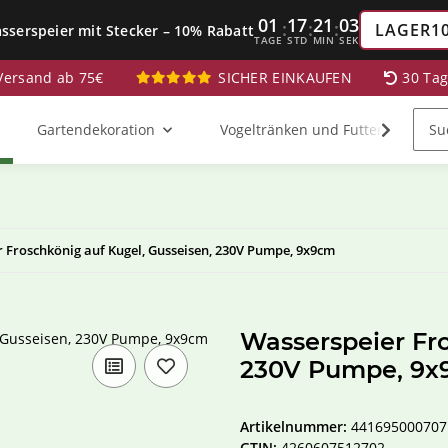
01
17
21
02
:
:
:
LAGER1
sserspeier mit Stecker – 10% Rabatt
TAGE
STD
MIN
SEK
 Versand ab 75€
SICHER EINKAUFEN
30 Ta
Gartendekoration
Vogeltränken und Futterstationen
 Froschkönig auf Kugel, Gusseisen, 230V Pumpe, 9x9cm
Wasserspeier Fro
230V Pumpe, 9
Artikelnummer:
441695000707
GTIN:
4260607512702