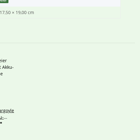
eier
 17,50 × 19,00 cm
argoyle
u-
pe
*