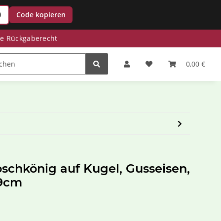
0
Code kopieren
ge Rückgaberecht
Zinkwannen
Miniteiche
Saisonale Deko
0,00 €
schkönig auf Kugel, Gusseisen,
x9cm